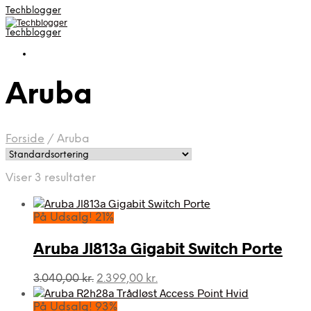
Techblogger
Techblogger
Aruba
Forside
/
Aruba
Viser 3 resultater
På Udsalg! 21%
Aruba Jl813a Gigabit Switch Porte
Den
Den
3.040,00
kr.
2.399,00
kr.
oprindelige
aktuelle
pris
pris
På Udsalg! 93%