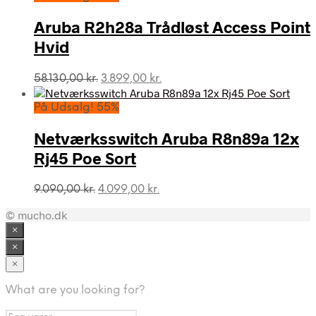
var:
er:
3.040,00 kr..
2.399,00 kr..
Aruba R2h28a Trådløst Access Point
Hvid
Den
Den
58.130,00
kr.
3.899,00
kr.
oprindelige
aktuelle
pris
pris
På Udsalg! 55%
var:
er:
58.130,00 kr..
3.899,00 kr..
Netværksswitch Aruba R8n89a 12x
Rj45 Poe Sort
Den
Den
9.090,00
kr.
4.099,00
kr.
oprindelige
aktuelle
© mucho.dk
pris
pris
var:
er:
×
9.090,00 kr..
4.099,00 kr..
×
×
What are you looking for?