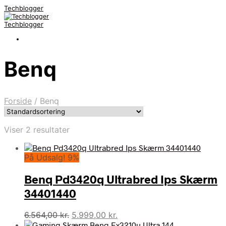
Techblogger
Techblogger
Benq
Forside
/
Benq
Viser 2 resultater
På Udsalg! 9%
Benq Pd3420q Ultrabred Ips Skærm
34401440
Den
Den
6.564,00
kr.
5.999,00
kr.
oprindelige
aktuelle