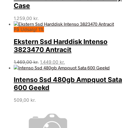
Case
1.259,00
kr.
På Udsalg! 1%
Ekstern Ssd Harddisk Intenso
3823470 Antracit
Den
Den
1.469,00
kr.
1.449,00
kr.
oprindelige
aktuelle
pris
pris
Intenso Ssd 480gb Ampquot Sata
var:
er:
1.469,00 kr..
1.449,00 kr..
600 Geekd
509,00
kr.