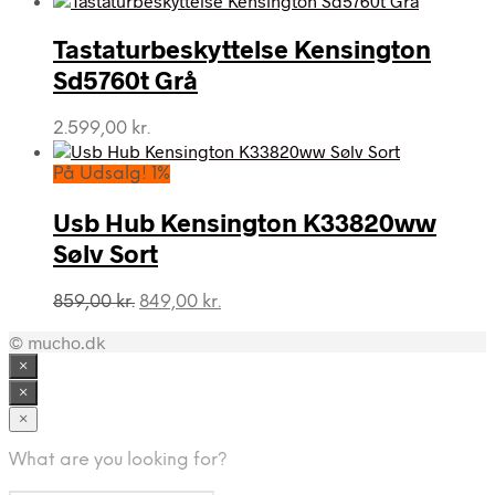
Tastaturbeskyttelse Kensington
Sd5760t Grå
2.599,00
kr.
På Udsalg! 1%
Usb Hub Kensington K33820ww
Sølv Sort
Den
Den
859,00
kr.
849,00
kr.
oprindelige
aktuelle
© mucho.dk
pris
pris
var:
er:
×
859,00 kr..
849,00 kr..
×
×
What are you looking for?