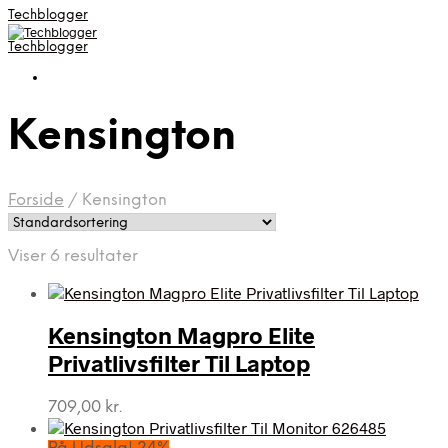
Techblogger
Techblogger
Kensington
Forside
/
Kensington
Viser 6 resultater
Kensington Magpro Elite
Privatlivsfilter Til Laptop
709,00
kr.