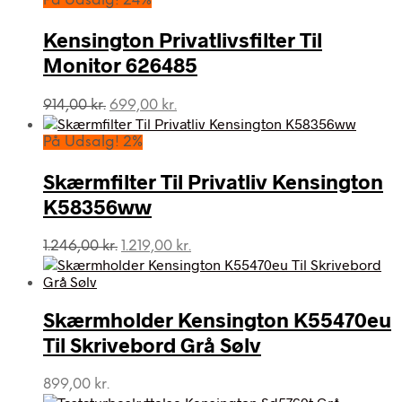
På Udsalg! 24%
Kensington Privatlivsfilter Til
Monitor 626485
Den
Den
914,00
kr.
699,00
kr.
oprindelige
aktuelle
pris
pris
På Udsalg! 2%
var:
er:
914,00 kr..
699,00 kr..
Skærmfilter Til Privatliv Kensington
K58356ww
Den
Den
1.246,00
kr.
1.219,00
kr.
oprindelige
aktuelle
pris
pris
var:
er:
Skærmholder Kensington K55470eu
1.246,00 kr..
1.219,00 kr..
Til Skrivebord Grå Sølv
899,00
kr.