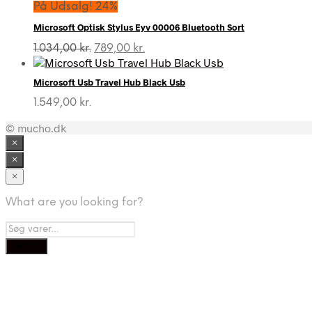
På Udsalg! 24%
Microsoft Optisk Stylus Eyv 00006 Bluetooth Sort
Den
Den
1.034,00
kr.
789,00
kr.
oprindelige
aktuelle
pris
pris
Microsoft Usb Travel Hub Black Usb
var:
er:
1.034,00 kr..
789,00 kr..
1.549,00
kr.
© mucho.dk
×
×
×
What are you looking for?