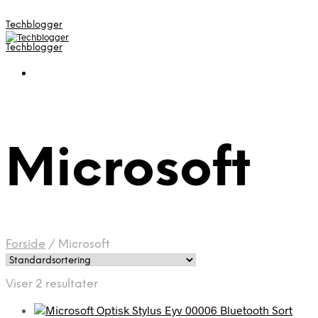
Techblogger
Techblogger
Microsoft
Forside
/
Microsoft
Viser 2 resultater