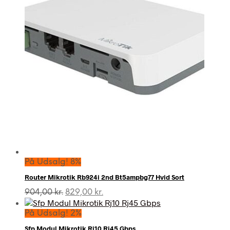
På Udsalg! 8%
Router Mikrotik Rb924i 2nd Bt5ampbg77 Hvid Sort
Den
Den
904,00
kr.
829,00
kr.
oprindelige
aktuelle
pris
pris
På Udsalg! 2%
var:
er:
Sfp Modul Mikrotik Rj10 Rj45 Gbps