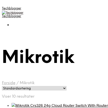
Techblogger
Techblogger
Mikrotik
Forside
/
Mikrotik
Viser 10 resultater