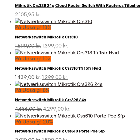
Mikrotik Crs326 24g Cloud Router Switch With Routeros Tilbehø
2.105,95
kr.
På Udsalg! 13%
Netværksswitch Mikrotik Crs310
Den
Den
1.599,00
kr.
1.399,00
kr.
oprindelige
aktuelle
pris
pris
På Udsalg! 10%
var:
er:
Netværksswitch Mikrotik Crs318 1fi 15fr Hvid
1.599,00 kr..
1.399,00 kr..
Den
Den
1.439,00
kr.
1.299,00
kr.
oprindelige
aktuelle
pris
pris
På Udsalg! 8%
var:
er:
Netværksswitch Mikrotik Crs326 24s
1.439,00 kr..
1.299,00 kr..
Den
Den
4.686,00
kr.
4.299,00
kr.
oprindelige
aktuelle
pris
pris
På Udsalg! 20%
var:
er:
Netværksswitch Mikrotik Css610 Porte Poe Sfp
4.686,00 kr..
4.299,00 kr..
Den
Den