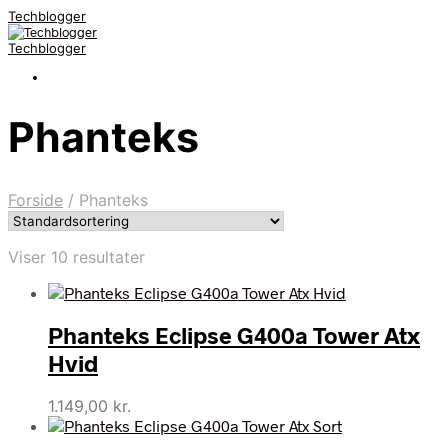
Techblogger
Techblogger
Phanteks
Forside
/
Phanteks
Viser 10 resultater
Phanteks Eclipse G400a Tower Atx
Hvid
1.149,00
kr.