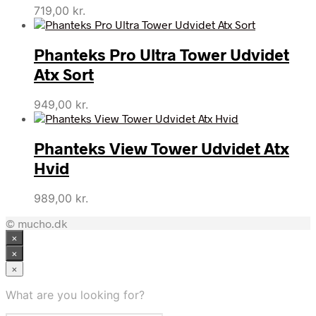
719,00
kr.
Phanteks Pro Ultra Tower Udvidet
Atx Sort
949,00
kr.
Phanteks View Tower Udvidet Atx
Hvid
989,00
kr.
© mucho.dk
×
×
×
What are you looking for?