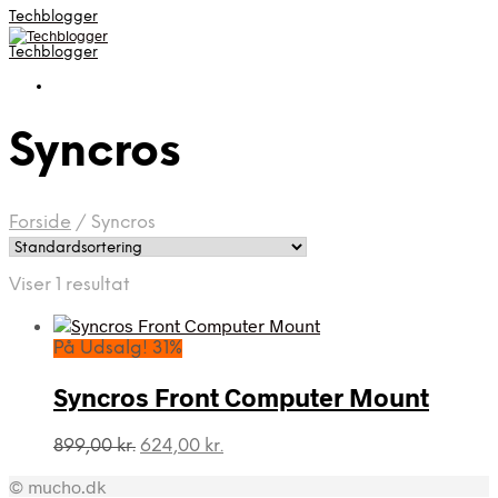
Techblogger
Techblogger
Syncros
Forside
/
Syncros
Viser 1 resultat
På Udsalg! 31%
Syncros Front Computer Mount
Den
Den
899,00
kr.
624,00
kr.
oprindelige
aktuelle
© mucho.dk
pris
pris