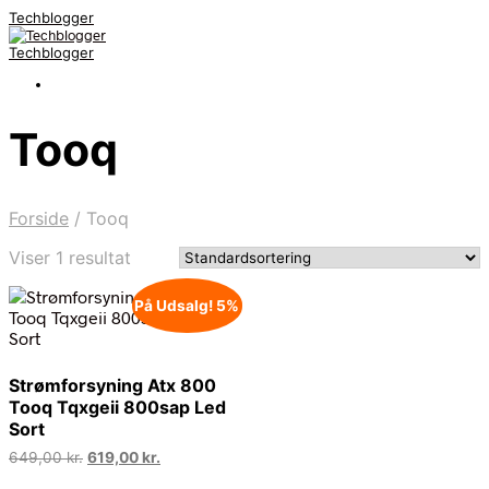
Techblogger
Techblogger
Tooq
Forside
/
Tooq
Viser 1 resultat
På Udsalg! 5%
Strømforsyning Atx 800
Tooq Tqxgeii 800sap Led
Sort
Den
Den
649,00
kr.
619,00
kr.
oprindelige
aktuelle