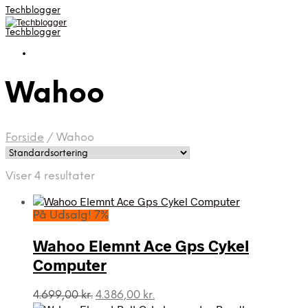
Techblogger
Techblogger
Wahoo
Forside
/
Wahoo
Viser 4 resultater
På Udsalg! 7%
Wahoo Elemnt Ace Gps Cykel
Computer
Den
Den
4.699,00
kr.
4.386,00
kr.
oprindelige
aktuelle