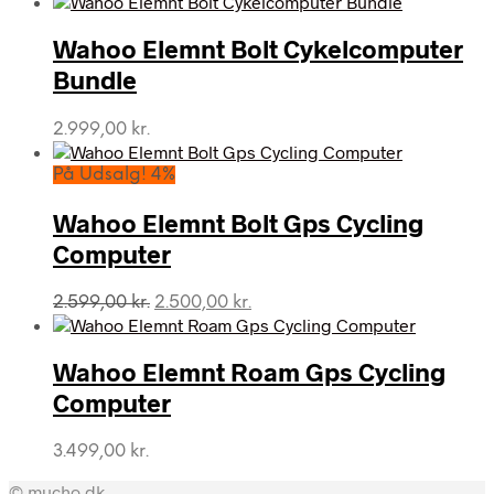
pris
pris
var:
er:
Wahoo Elemnt Bolt Cykelcomputer
4.699,00 kr..
4.386,00 kr..
Bundle
2.999,00
kr.
På Udsalg! 4%
Wahoo Elemnt Bolt Gps Cycling
Computer
Den
Den
2.599,00
kr.
2.500,00
kr.
oprindelige
aktuelle
pris
pris
var:
er:
Wahoo Elemnt Roam Gps Cycling
2.599,00 kr..
2.500,00 kr..
Computer
3.499,00
kr.
© mucho.dk