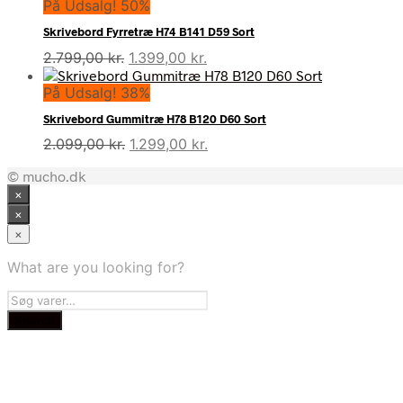
På Udsalg! 50%
Skrivebord Fyrretræ H74 B141 D59 Sort
Den
Den
2.799,00
kr.
1.399,00
kr.
oprindelige
aktuelle
På Udsalg! 38%
pris
pris
var:
er:
Skrivebord Gummitræ H78 B120 D60 Sort
2.799,00 kr..
1.399,00 kr..
Den
Den
2.099,00
kr.
1.299,00
kr.
oprindelige
aktuelle
© mucho.dk
pris
pris
×
var:
er:
2.099,00 kr..
1.299,00 kr..
×
×
What are you looking for?