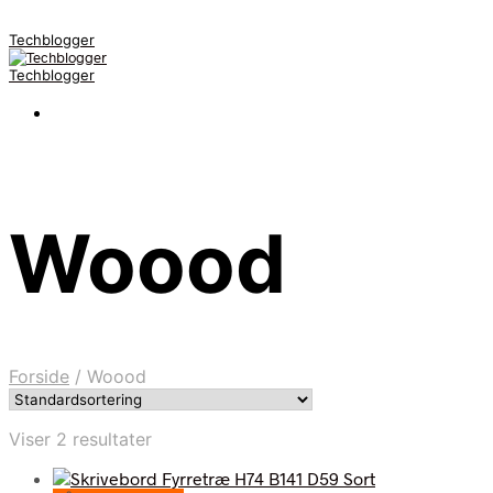
Techblogger
Techblogger
Woood
Forside
/
Woood
Viser 2 resultater