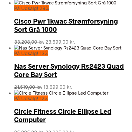
På Udsalg! 29%
Cisco Pwr 1kwac Strømforsyning
Sort Grå 1000
Den
Den
33.208,00
kr.
23.699,00
kr.
oprindelige
aktuelle
På Udsalg! 13%
pris
pris
var:
er:
Nas Server Synology Rs2423 Quad
33.208,00 kr..
23.699,00 kr..
Core Bay Sort
Den
Den
21.519,00
kr.
18.699,00
kr.
oprindelige
aktuelle
På Udsalg! 12%
pris
pris
var:
er:
Circle Fitness Circle Ellipse Led
21.519,00 kr..
18.699,00 kr..
Computer
Den
Den