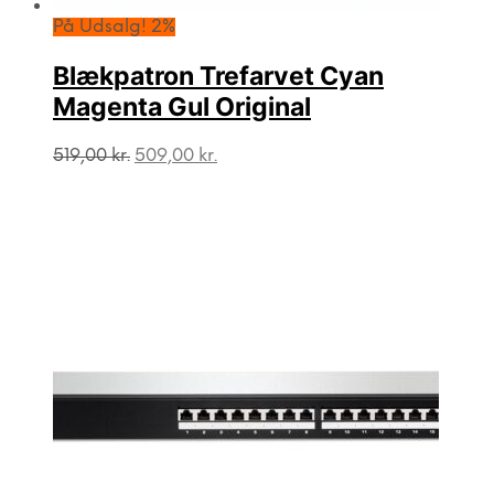
På Udsalg! 2%
Blækpatron Trefarvet Cyan
Magenta Gul Original
Den
Den
519,00
kr.
509,00
kr.
oprindelige
aktuelle
pris
pris
var:
er:
519,00 kr..
509,00 kr..