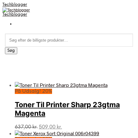
Techblogger
Techblogger
Søg
efter:
Søg
På Udsalg! 20%
Toner Til Printer Sharp 23gtma
Magenta
Den
Den
637,00
kr.
509,00
kr.
oprindelige
aktuelle