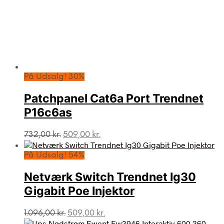
På Udsalg! 30%
Patchpanel Cat6a Port Trendnet
P16c6as
Den
Den
732,00
kr.
509,00
kr.
oprindelige
aktuelle
pris
pris
På Udsalg! 54%
var:
er:
732,00 kr..
509,00 kr..
Netværk Switch Trendnet Ig30
Gigabit Poe Injektor
Den
Den
1.096,00
kr.
509,00
kr.
oprindelige
aktuelle