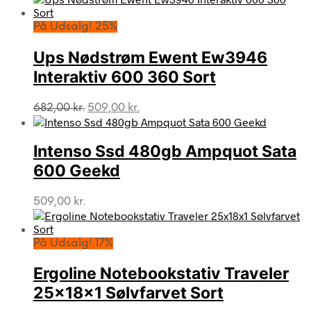
pris
pris
var:
er:
På Udsalg! 25%
1.096,00 kr..
509,00 kr..
Ups Nødstrøm Ewent Ew3946
Interaktiv 600 360 Sort
Den
Den
682,00
kr.
509,00
kr.
oprindelige
aktuelle
pris
pris
var:
er:
Intenso Ssd 480gb Ampquot Sata
682,00 kr..
509,00 kr..
600 Geekd
509,00
kr.
På Udsalg! 17%
Ergoline Notebookstativ Traveler
25x18x1 Sølvfarvet Sort