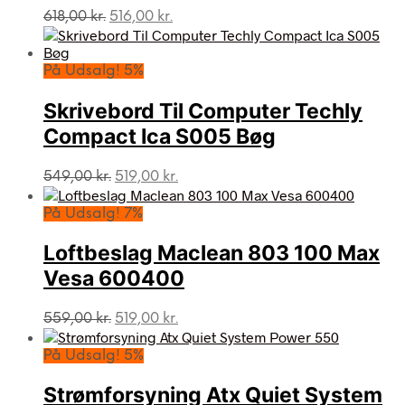
Den
Den
618,00
kr.
516,00
kr.
oprindelige
aktuelle
pris
pris
var:
er:
På Udsalg! 5%
618,00 kr..
516,00 kr..
Skrivebord Til Computer Techly
Compact Ica S005 Bøg
Den
Den
549,00
kr.
519,00
kr.
oprindelige
aktuelle
pris
pris
På Udsalg! 7%
var:
er:
549,00 kr..
519,00 kr..
Loftbeslag Maclean 803 100 Max
Vesa 600400
Den
Den
559,00
kr.
519,00
kr.
oprindelige
aktuelle
pris
pris
På Udsalg! 5%
var:
er:
559,00 kr..
519,00 kr..
Strømforsyning Atx Quiet System