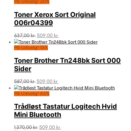
pris
pris
På Udsalg! 20%
var:
er:
637,00 kr..
509,00 kr..
Toner Xerox Sort Original
006r04399
Den
Den
637,00
kr.
509,00
kr.
oprindelige
aktuelle
pris
pris
På Udsalg! 13%
var:
er:
637,00 kr..
509,00 kr..
Toner Brother Tn248bk Sort 000
Sider
Den
Den
587,00
kr.
509,00
kr.
oprindelige
aktuelle
pris
pris
På Udsalg! 63%
var:
er:
587,00 kr..
509,00 kr..
Trådløst Tastatur Logitech Hvid
Mini Bluetooth
Den
Den
1.370,00
kr.
509,00
kr.