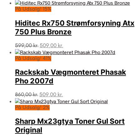
oprindelige
aktuelle
pris
pris
På Udsalg! 15%
var:
er:
1.370,00 kr..
509,00 kr..
Hiditec Rx750 Strømforsyning Atx
750 Plus Bronze
Den
Den
599,00
kr.
509,00
kr.
oprindelige
aktuelle
pris
pris
På Udsalg! 41%
var:
er:
599,00 kr..
509,00 kr..
Rackskab Vægmonteret Phasak
Pho 2007d
Den
Den
860,00
kr.
509,00
kr.
oprindelige
aktuelle
pris
pris
På Udsalg! 2%
var:
er:
860,00 kr..
509,00 kr..
Sharp Mx23gtya Toner Gul Sort
Original