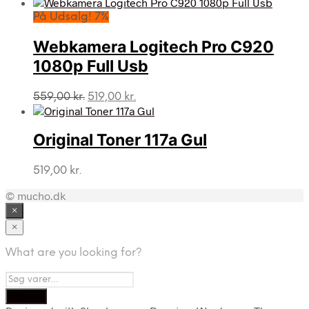
oprindelige
aktuelle
pris
pris
På Udsalg! 7%
var:
er:
559,00 kr..
519,00 kr..
Webkamera Logitech Pro C920
1080p Full Usb
Den
Den
559,00
kr.
519,00
kr.
oprindelige
aktuelle
pris
pris
var:
er:
Original Toner 117a Gul
559,00 kr..
519,00 kr..
519,00
kr.
© mucho.dk
×
×
What are you looking for?