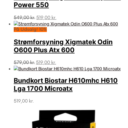
Power 550
Den
Den
549,00
kr.
519,00
kr.
oprindelige
aktuelle
pris
pris
På Udsalg! 10%
var:
er:
549,00 kr..
519,00 kr..
Strømforsyning Xigmatek Odin
O600 Plus Atx 600
Den
Den
579,00
kr.
519,00
kr.
oprindelige
aktuelle
pris
pris
var:
er:
Bundkort Biostar H610mhc H610
579,00 kr..
519,00 kr..
Lga 1700 Microatx
519,00
kr.