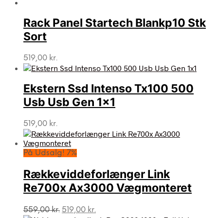
Rack Panel Startech Blankp10 Stk
Sort
519,00
kr.
Ekstern Ssd Intenso Tx100 500
Usb Usb Gen 1×1
519,00
kr.
På Udsalg! 7%
Rækkeviddeforlænger Link
Re700x Ax3000 Vægmonteret
Den
Den
559,00
kr.
519,00
kr.