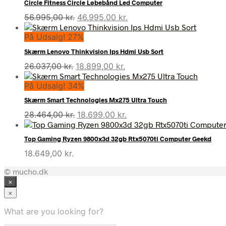
Circle Fitness Circle Løbebånd Led Computer
Den
Den
56.995,00
kr.
46.995,00
kr.
oprindelige
aktuelle
På Udsalg! 27%
pris
pris
var:
er:
Skærm Lenovo Thinkvision Ips Hdmi Usb Sort
56.995,00 kr..
46.995,00 kr..
Den
Den
26.037,00
kr.
18.899,00
kr.
oprindelige
aktuelle
På Udsalg! 34%
pris
pris
var:
er:
Skærm Smart Technologies Mx275 Ultra Touch
26.037,00 kr..
18.899,00 kr..
Den
Den
28.464,00
kr.
18.699,00
kr.
oprindelige
aktuelle
pris
pris
Top Gaming Ryzen 9800x3d 32gb Rtx5070ti Computer Geekd
var:
er:
18.649,00
kr.
28.464,00 kr..
18.699,00 kr..
© mucho.dk
×
×
What are you looking for?