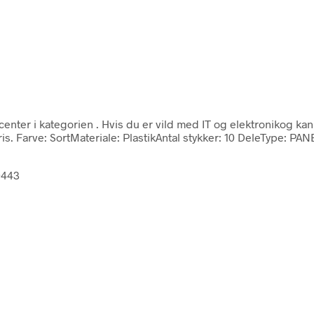
center i kategorien
. Hvis du er vild med IT og elektronikog ka
s. Farve: SortMateriale: PlastikAntal stykker: 10 DeleType: PAN
0443