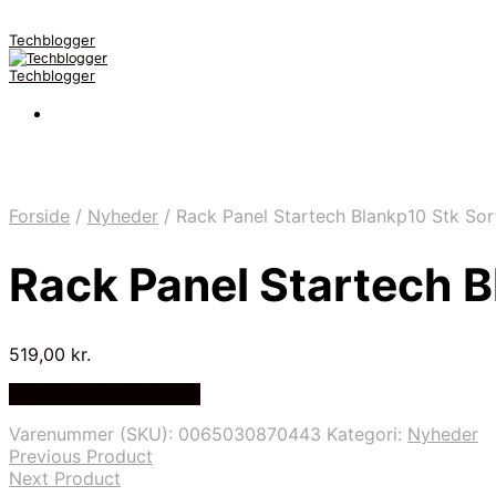
Techblogger
Techblogger
Forside
/
Nyheder
/
Rack Panel Startech Blankp10 Stk Sor
Rack Panel Startech B
519,00
kr.
Bedste Pris Fundet Her
Varenummer (SKU):
0065030870443
Kategori:
Nyheder
Previous Product
Next Product