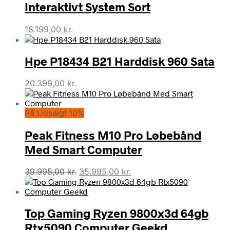
Interaktivt System Sort
18.199,00
kr.
Hpe P18434 B21 Harddisk 960 Sata
20.399,00
kr.
På Udsalg! 10%
Peak Fitness M10 Pro Løbebånd
Med Smart Computer
Den
Den
39.995,00
kr.
35.995,00
kr.
oprindelige
aktuelle
pris
pris
var:
er:
Top Gaming Ryzen 9800x3d 64gb
39.995,00 kr..
35.995,00 kr..
Rtx5090 Computer Geekd