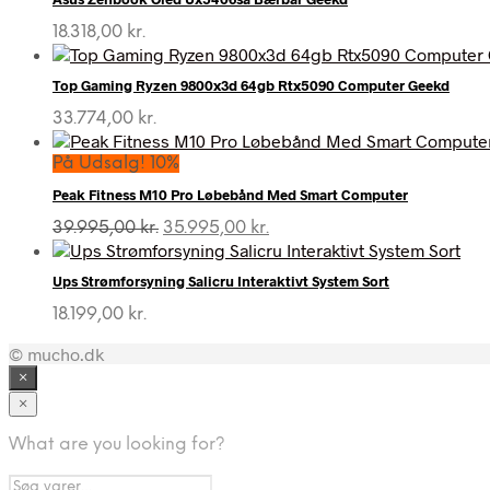
18.318,00
kr.
Top Gaming Ryzen 9800x3d 64gb Rtx5090 Computer Geekd
33.774,00
kr.
På Udsalg! 10%
Peak Fitness M10 Pro Løbebånd Med Smart Computer
Den
Den
39.995,00
kr.
35.995,00
kr.
oprindelige
aktuelle
pris
pris
Ups Strømforsyning Salicru Interaktivt System Sort
var:
er:
39.995,00 kr..
35.995,00 kr..
18.199,00
kr.
© mucho.dk
×
×
What are you looking for?