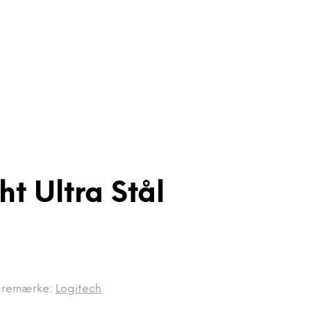
t Ultra Stål
aremærke:
Logitech