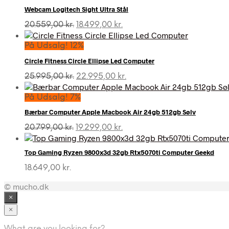
Webcam Logitech Sight Ultra Stål
Den
Den
20.559,00
kr.
18.499,00
kr.
oprindelige
aktuelle
pris
pris
På Udsalg! 12%
var:
er:
Circle Fitness Circle Ellipse Led Computer
20.559,00 kr..
18.499,00 kr..
Den
Den
25.995,00
kr.
22.995,00
kr.
oprindelige
aktuelle
pris
pris
På Udsalg! 7%
var:
er:
Bærbar Computer Apple Macbook Air 24gb 512gb Sølv
25.995,00 kr..
22.995,00 kr..
Den
Den
20.799,00
kr.
19.299,00
kr.
oprindelige
aktuelle
pris
pris
Top Gaming Ryzen 9800x3d 32gb Rtx5070ti Computer Geekd
var:
er:
20.799,00 kr..
19.299,00 kr..
18.649,00
kr.
© mucho.dk
×
×
What are you looking for?