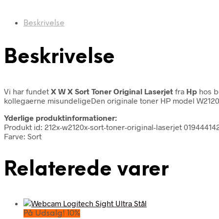
Beskrivelse
Beskrivelse
Vi har fundet
X W X Sort Toner Original Laserjet
fra
Hp
hos bo
kollegaerne misundeligeDen originale toner HP model W2120X l
Yderlige produktinformationer:
Produkt id: 212x-w2120x-sort-toner-original-laserjet 0194441
Farve: Sort
Relaterede varer
På Udsalg! 10%