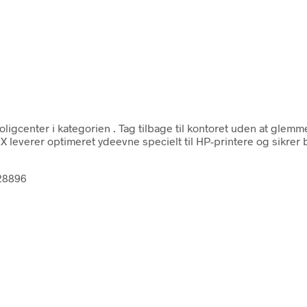
ligcenter i kategorien
. Tag tilbage til kontoret uden at glem
everer optimeret ydeevne specielt til HP-printere og sikrer bå
428896