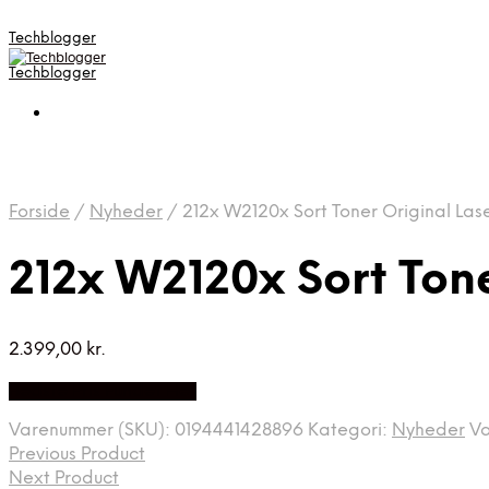
Techblogger
Techblogger
Forside
/
Nyheder
/
212x W2120x Sort Toner Original Lase
212x W2120x Sort Tone
2.399,00
kr.
Bedste Pris Fundet Her
Varenummer (SKU):
0194441428896
Kategori:
Nyheder
V
Previous Product
Next Product