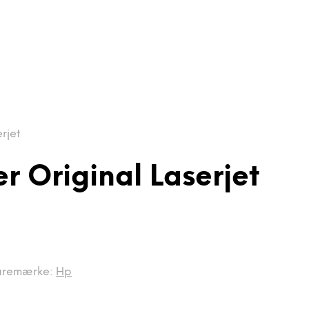
rjet
r Original Laserjet
aremærke:
Hp