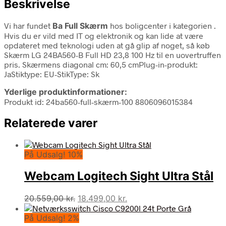
Beskrivelse
Vi har fundet
Ba Full Skærm
hos boligcenter i kategorien
.
Hvis du er vild med IT og elektronik og kan lide at være
opdateret med teknologi uden at gå glip af noget, så køb
Skærm LG 24BA560-B Full HD 23,8 100 Hz til en uovertruffen
pris. Skærmens diagonal cm: 60,5 cmPlug-in-produkt:
JaStiktype: EU-StikType: Sk
Yderlige produktinformationer:
Produkt id: 24ba560-full-skærm-100 8806096015384
Relaterede varer
På Udsalg! 10%
Webcam Logitech Sight Ultra Stål
Den
Den
20.559,00
kr.
18.499,00
kr.
oprindelige
aktuelle
På Udsalg! 2%
pris
pris