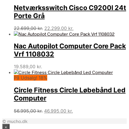
var:
er:
Netværksswitch Cisco C9200l 24t
20.559,00 kr..
18.499,00 kr..
Porte Grå
Den
Den
22.699,00
kr.
22.299,00
kr.
oprindelige
aktuelle
pris
pris
Nac Autopilot Computer Core Pack
var:
er:
22.699,00 kr..
22.299,00 kr..
Vrf 1108032
19.589,00
kr.
På Udsalg! 18%
Circle Fitness Circle Løbebånd Led
Computer
Den
Den
56.995,00
kr.
46.995,00
kr.
oprindelige
aktuelle
© mucho.dk
pris
pris
×
var:
er: