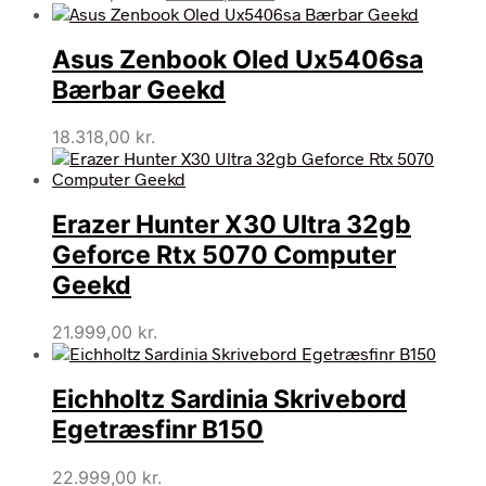
oprindelige
aktuelle
pris
pris
Asus Zenbook Oled Ux5406sa
var:
er:
56.995,00 kr..
46.995,00 kr..
Bærbar Geekd
18.318,00
kr.
Erazer Hunter X30 Ultra 32gb
Geforce Rtx 5070 Computer
Geekd
21.999,00
kr.
Eichholtz Sardinia Skrivebord
Egetræsfinr B150
22.999,00
kr.