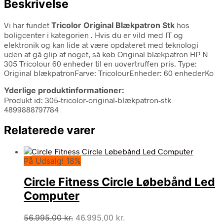
Beskrivelse
Vi har fundet
Tricolor Original Blækpatron Stk
hos
boligcenter i kategorien
. Hvis du er vild med IT og
elektronik og kan lide at være opdateret med teknologi
uden at gå glip af noget, så køb Original blækpatron HP N
305 Tricolour 60 enheder til en uovertruffen pris. Type:
Original blækpatronFarve: TricolourEnheder: 60 enhederKo
Yderlige produktinformationer:
Produkt id: 305-tricolor-original-blækpatron-stk
4899888797784
Relaterede varer
På Udsalg! 18%
Circle Fitness Circle Løbebånd Led
Computer
Den
Den
56.995,00
kr.
46.995,00
kr.