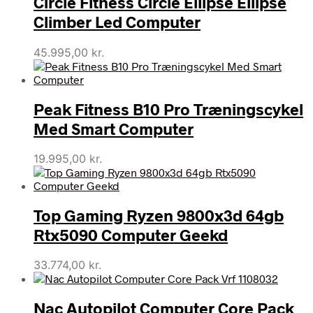
Circle Fitness Circle Ellipse Ellipse
Climber Led Computer
45.995,00
kr.
Peak Fitness B10 Pro Træningscykel
Med Smart Computer
19.995,00
kr.
Top Gaming Ryzen 9800x3d 64gb
Rtx5090 Computer Geekd
33.774,00
kr.
Nac Autopilot Computer Core Pack