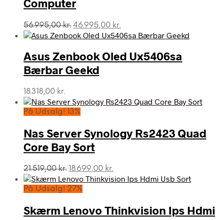
Computer
Den
Den
56.995,00
kr.
46.995,00
kr.
oprindelige
aktuelle
pris
pris
var:
er:
Asus Zenbook Oled Ux5406sa
56.995,00 kr..
46.995,00 kr..
Bærbar Geekd
18.318,00
kr.
På Udsalg! 13%
Nas Server Synology Rs2423 Quad
Core Bay Sort
Den
Den
21.519,00
kr.
18.699,00
kr.
oprindelige
aktuelle
pris
pris
På Udsalg! 27%
var:
er:
21.519,00 kr..
18.699,00 kr..
Skærm Lenovo Thinkvision Ips Hdmi