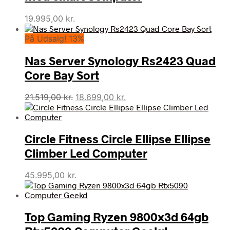
19.995,00
kr.
På Udsalg! 13%
Nas Server Synology Rs2423 Quad
Core Bay Sort
Den
Den
21.519,00
kr.
18.699,00
kr.
oprindelige
aktuelle
pris
pris
var:
er:
Circle Fitness Circle Ellipse Ellipse
21.519,00 kr..
18.699,00 kr..
Climber Led Computer
45.995,00
kr.
Top Gaming Ryzen 9800x3d 64gb