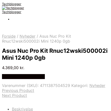
Techblogger
Techblogger
Forside
/
Nyheder
/
Asus Nuc Pro Kit
Rnuc12wski500002i Mini 1240p 0gb
Asus Nuc Pro Kit Rnuc12wski500002i
Mini 1240p 0gb
4.369,00
kr.
Bedste Pris Fundet Her
Varenummer (SKU):
4711387504529
Kategori:
Nyheder
Previous Product
Next Product
Beskrivelse