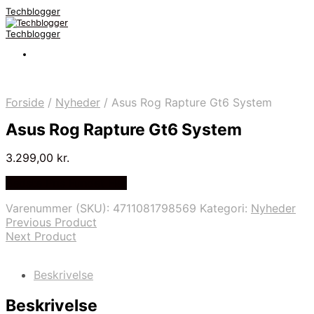
Techblogger
Techblogger
Forside
/
Nyheder
/
Asus Rog Rapture Gt6 System
Asus Rog Rapture Gt6 System
3.299,00
kr.
Bedste Pris Fundet Her
Varenummer (SKU):
4711081798569
Kategori:
Nyheder
Previous Product
Next Product
Beskrivelse
Beskrivelse