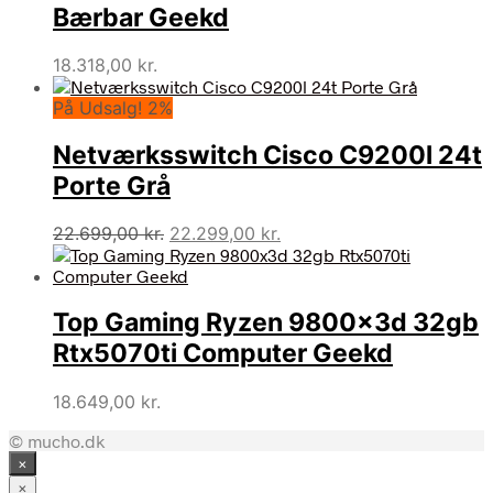
20.559,00 kr..
18.499,00 kr..
Bærbar Geekd
18.318,00
kr.
På Udsalg! 2%
Netværksswitch Cisco C9200l 24t
Porte Grå
Den
Den
22.699,00
kr.
22.299,00
kr.
oprindelige
aktuelle
pris
pris
var:
er:
Top Gaming Ryzen 9800x3d 32gb
22.699,00 kr..
22.299,00 kr..
Rtx5070ti Computer Geekd
18.649,00
kr.
© mucho.dk
×
×