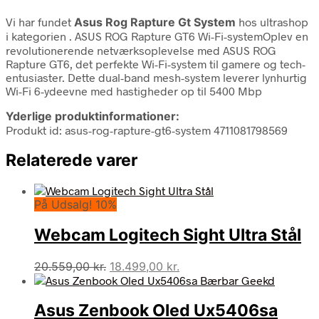
Vi har fundet
Asus Rog Rapture Gt System
hos ultrashop
i kategorien
. ASUS ROG Rapture GT6 Wi-Fi-systemOplev en
revolutionerende netværksoplevelse med ASUS ROG
Rapture GT6, det perfekte Wi-Fi-system til gamere og tech-
entusiaster. Dette dual-band mesh-system leverer lynhurtig
Wi-Fi 6-ydeevne med hastigheder op til 5400 Mbp
Yderlige produktinformationer:
Produkt id: asus-rog-rapture-gt6-system 4711081798569
Relaterede varer
På Udsalg! 10%
Webcam Logitech Sight Ultra Stål
Den
Den
20.559,00
kr.
18.499,00
kr.
oprindelige
aktuelle
pris
pris
Asus Zenbook Oled Ux5406sa
var:
er: