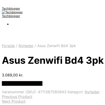
Techblogger
Techblogger
Forside
/
Nyheder
/
Asus Zenwifi Bd4 3pk
Asus Zenwifi Bd4 3pk
3.089,00
kr.
Bedste Pris Fundet Her
Varenummer (SKU):
4711387580943
Kategori:
Nyheder
Previous Product
Next Product