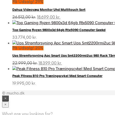
På Udsalg! 29%
Dahua Videovæg Monitor Uhd Multitouch Sort
Den
Den
26.512,00
kr.
18.699,00
kr.
oprindelige
aktuelle
pris
pris
Top Gaming Ryzen 9800x3d 64gb Rtx5090 Computer Geekd
var:
er:
26.512,00 kr..
18.699,00 kr..
33.774,00
kr.
På Udsalg! 20%
Ups Strømforsyning Apc Smart Ups Smt2200rmi2uc 980 Rack Tår
Den
Den
22.999,00
kr.
18.399,00
kr.
oprindelige
aktuelle
pris
pris
Peak Fitness B10 Pro Træningscykel Med Smart Computer
var:
er:
22.999,00 kr..
18.399,00 kr..
19.995,00
kr.
© mucho.dk
×
×
What are you looking for?