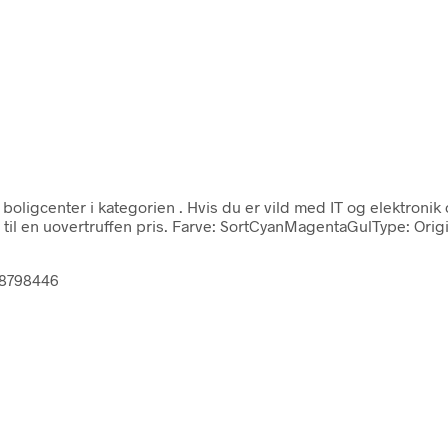
boligcenter i kategorien
. Hvis du er vild med IT og elektroni
 til en uovertruffen pris. Farve: SortCyanMagentaGulType: Or
88798446