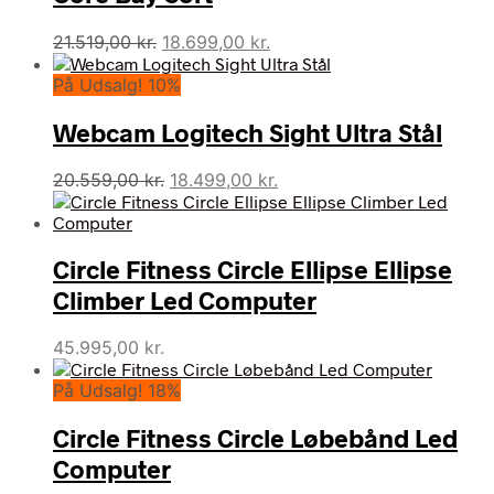
Den
Den
21.519,00
kr.
18.699,00
kr.
oprindelige
aktuelle
På Udsalg! 10%
pris
pris
var:
er:
Webcam Logitech Sight Ultra Stål
21.519,00 kr..
18.699,00 kr..
Den
Den
20.559,00
kr.
18.499,00
kr.
oprindelige
aktuelle
pris
pris
var:
er:
Circle Fitness Circle Ellipse Ellipse
20.559,00 kr..
18.499,00 kr..
Climber Led Computer
45.995,00
kr.
På Udsalg! 18%
Circle Fitness Circle Løbebånd Led
Computer