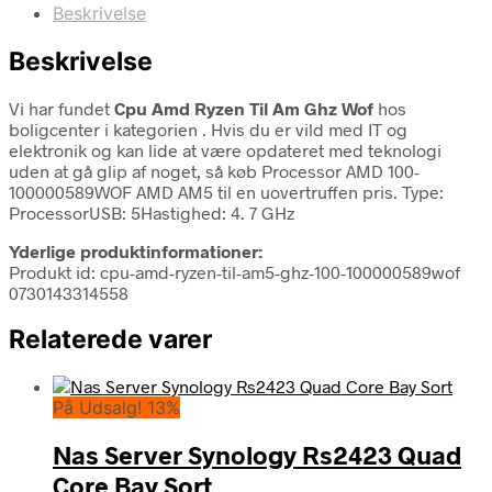
Beskrivelse
Beskrivelse
Vi har fundet
Cpu Amd Ryzen Til Am Ghz Wof
hos
boligcenter i kategorien
. Hvis du er vild med IT og
elektronik og kan lide at være opdateret med teknologi
uden at gå glip af noget, så køb Processor AMD 100-
100000589WOF AMD AM5 til en uovertruffen pris. Type:
ProcessorUSB: 5Hastighed: 4. 7 GHz
Yderlige produktinformationer:
Produkt id: cpu-amd-ryzen-til-am5-ghz-100-100000589wof
0730143314558
Relaterede varer
På Udsalg! 13%
Nas Server Synology Rs2423 Quad
Core Bay Sort