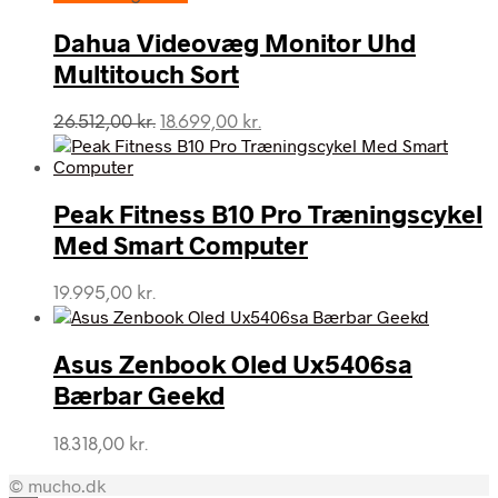
Dahua Videovæg Monitor Uhd
Multitouch Sort
Den
Den
26.512,00
kr.
18.699,00
kr.
oprindelige
aktuelle
pris
pris
var:
er:
Peak Fitness B10 Pro Træningscykel
26.512,00 kr..
18.699,00 kr..
Med Smart Computer
19.995,00
kr.
Asus Zenbook Oled Ux5406sa
Bærbar Geekd
18.318,00
kr.
© mucho.dk