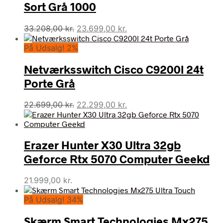
Sort Grå 1000
Den
Den
33.208,00
kr.
23.699,00
kr.
oprindelige
aktuelle
På Udsalg! 2%
pris
pris
var:
er:
Netværksswitch Cisco C9200l 24t
33.208,00 kr..
23.699,00 kr..
Porte Grå
Den
Den
22.699,00
kr.
22.299,00
kr.
oprindelige
aktuelle
pris
pris
var:
er:
Erazer Hunter X30 Ultra 32gb
22.699,00 kr..
22.299,00 kr..
Geforce Rtx 5070 Computer Geekd
21.999,00
kr.
På Udsalg! 34%
Skærm Smart Technologies Mx275