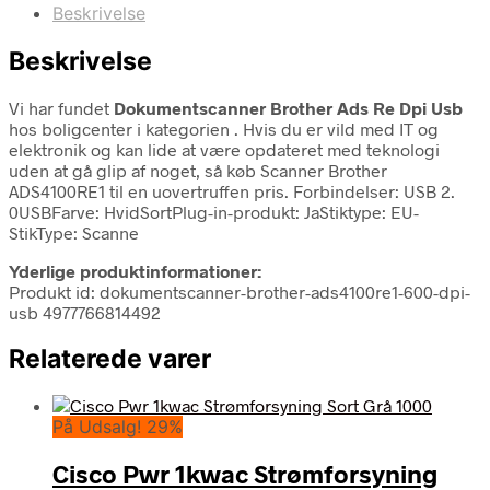
Beskrivelse
Beskrivelse
Vi har fundet
Dokumentscanner Brother Ads Re Dpi Usb
hos boligcenter i kategorien
. Hvis du er vild med IT og
elektronik og kan lide at være opdateret med teknologi
uden at gå glip af noget, så køb Scanner Brother
ADS4100RE1 til en uovertruffen pris. Forbindelser: USB 2.
0USBFarve: HvidSortPlug-in-produkt: JaStiktype: EU-
StikType: Scanne
Yderlige produktinformationer:
Produkt id: dokumentscanner-brother-ads4100re1-600-dpi-
usb 4977766814492
Relaterede varer
På Udsalg! 29%
Cisco Pwr 1kwac Strømforsyning