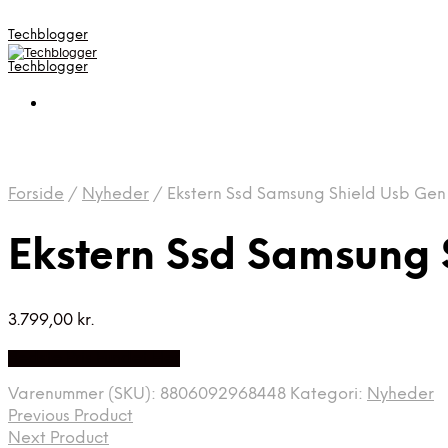
Techblogger
Techblogger
Forside
/
Nyheder
/
Ekstern Ssd Samsung Shield Usb Gen
Ekstern Ssd Samsung 
3.799,00
kr.
Bedste Pris Fundet Her
Varenummer (SKU):
8806092968448
Kategori:
Nyheder
Previous Product
Next Product