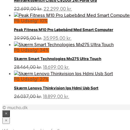
Netværksswitch Cisco C9200l 24t Porte Grå
Den
Den
22.699,00
kr.
22.299,00
kr.
oprindelige
aktuelle
pris
pris
På Udsalg! 10%
var:
er:
Peak Fitness M10 Pro Løbebånd Med Smart Computer
22.699,00 kr..
22.299,00 kr..
Den
Den
39.995,00
kr.
35.995,00
kr.
oprindelige
aktuelle
pris
pris
På Udsalg! 34%
var:
er:
Skærm Smart Technologies Mx275 Ultra Touch
39.995,00 kr..
35.995,00 kr..
Den
Den
28.464,00
kr.
18.699,00
kr.
oprindelige
aktuelle
pris
pris
På Udsalg! 27%
var:
er:
Skærm Lenovo Thinkvision Ips Hdmi Usb Sort
28.464,00 kr..
18.699,00 kr..
Den
Den
26.037,00
kr.
18.899,00
kr.
oprindelige
aktuelle
© mucho.dk
pris
pris
var:
er:
×
26.037,00 kr..
18.899,00 kr..
×