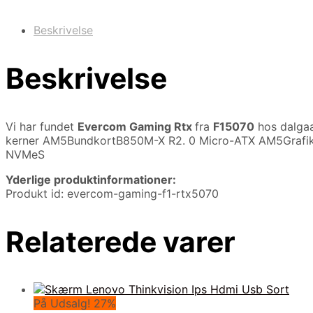
Beskrivelse
Beskrivelse
Vi har fundet
Evercom Gaming Rtx
fra
F15070
hos dalgaa
kerner AM5BundkortB850M-X R2. 0 Micro-ATX AM5Grafi
NVMeS
Yderlige produktinformationer:
Produkt id: evercom-gaming-f1-rtx5070
Relaterede varer
På Udsalg! 27%