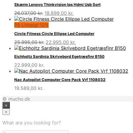
Skærm Lenovo Thinkvision Ips Hdmi Usb Sort
Den
Den
26.037,00
kr.
18.899,00
kr.
oprindelige
aktuelle
pris
pris
På Udsalg! 12%
var:
er:
Circle Fitness Circle Ellipse Led Computer
26.037,00 kr..
18.899,00 kr..
Den
Den
25.995,00
kr.
22.995,00
kr.
oprindelige
aktuelle
pris
pris
Eichholtz Sardinia Skrivebord Egetræsfinr B150
var:
er:
22.999,00
kr.
25.995,00 kr..
22.995,00 kr..
Nac Autopilot Computer Core Pack Vrf 1108032
19.589,00
kr.
© mucho.dk
×
×
What are you looking for?