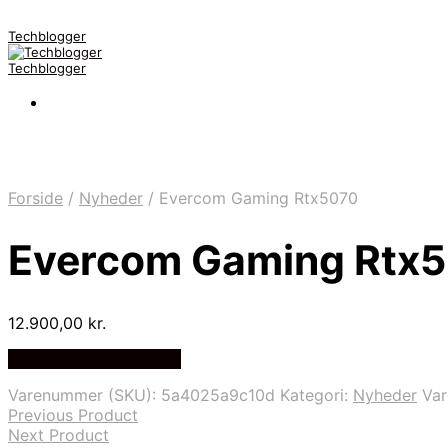
Techblogger
Techblogger
Forside
/
Nyheder
/
Evercom Gaming Rtx5070
Evercom Gaming Rtx
12.900,00
kr.
Bedste Pris Fundet Her
Varenummer (SKU):
5a4025a9c10d
Kategori:
Nyheder
Va
Previous Product
Next Product