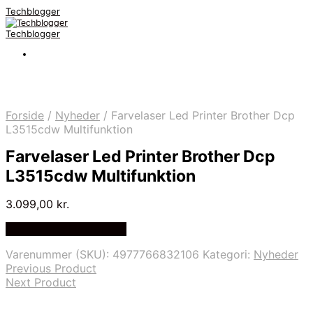
Techblogger
Techblogger
Forside
/
Nyheder
/
Farvelaser Led Printer Brother Dcp
L3515cdw Multifunktion
Farvelaser Led Printer Brother Dcp
L3515cdw Multifunktion
3.099,00
kr.
Bedste Pris Fundet Her
Varenummer (SKU):
4977766832106
Kategori:
Nyheder
Previous Product
Next Product