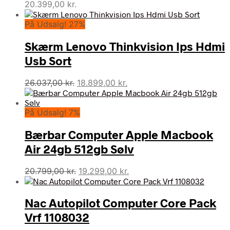
20.399,00
kr.
På Udsalg! 27%
Skærm Lenovo Thinkvision Ips Hdmi
Usb Sort
Den
Den
26.037,00
kr.
18.899,00
kr.
oprindelige
aktuelle
pris
pris
På Udsalg! 7%
var:
er:
26.037,00 kr..
18.899,00 kr..
Bærbar Computer Apple Macbook
Air 24gb 512gb Sølv
Den
Den
20.799,00
kr.
19.299,00
kr.
oprindelige
aktuelle
pris
pris
Nac Autopilot Computer Core Pack
var:
er:
20.799,00 kr..
19.299,00 kr..
Vrf 1108032