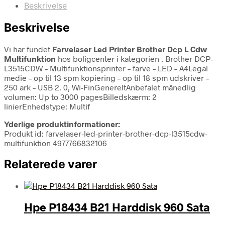
Beskrivelse
Beskrivelse
Vi har fundet
Farvelaser Led Printer Brother Dcp L Cdw
Multifunktion
hos boligcenter i kategorien
. Brother DCP-
L3515CDW – Multifunktionsprinter – farve – LED – A4Legal
medie – op til 13 spm kopiering – op til 18 spm udskriver –
250 ark – USB 2. 0, Wi-FinGenereltAnbefalet månedlig
volumen: Up to 3000 pagesBilledskærm: 2
linierEnhedstype: Multif
Yderlige produktinformationer:
Produkt id: farvelaser-led-printer-brother-dcp-l3515cdw-
multifunktion 4977766832106
Relaterede varer
Hpe P18434 B21 Harddisk 960 Sata