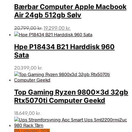
Bærbar Computer Apple Macbook
Air 24gb 512gb Sølv
Den
Den
20.799,00
kr.
19.299,00
kr.
oprindelige
aktuelle
pris
pris
var:
er:
Hpe P18434 B21 Harddisk 960
20.799,00 kr..
19.299,00 kr..
Sata
20.399,00
kr.
Top Gaming Ryzen 9800x3d 32gb
Rtx5070ti Computer Geekd
18.649,00
kr.
På Udsalg! 20%