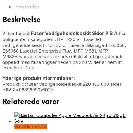
Beskrivelse
Beskrivelse
Vi har fundet
Fuser Vedligeholdelseskit Sider P B A
hos
boligcenter i kategorien
. HP – 220 V – LaserJet –
vedligeholdelseskit – for Color LaserJet Managed E65050,
E65060 LaserJet Enterprise Flow MFP M681, MFP
M682Bevar den ensartede udskriftskvalitet og systemets
oppetid med fikseringsenheden på 220 V, der er nem at
installere. Du k
Yderlige produktinformationer:
Produkt id: fuser-vedligeholdelseskit-220-150-000-sider-
p1b92a 0889899076095
Relaterede varer
På Udsalg! 7%