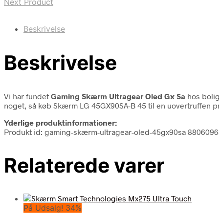
Next Product
Beskrivelse
Beskrivelse
Vi har fundet
Gaming Skærm Ultragear Oled Gx Sa
hos bolig
noget, så køb Skærm LG 45GX90SA-B 45 til en uovertruffen pri
Yderlige produktinformationer:
Produkt id: gaming-skærm-ultragear-oled-45gx90sa 880609
Relaterede varer
På Udsalg! 34%