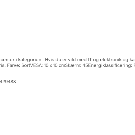
center i kategorien
. Hvis du er vild med IT og elektronik og k
s. Farve: SortVESA: 10 x 10 cmSkærm: 45Energiklassificering: F
6429488