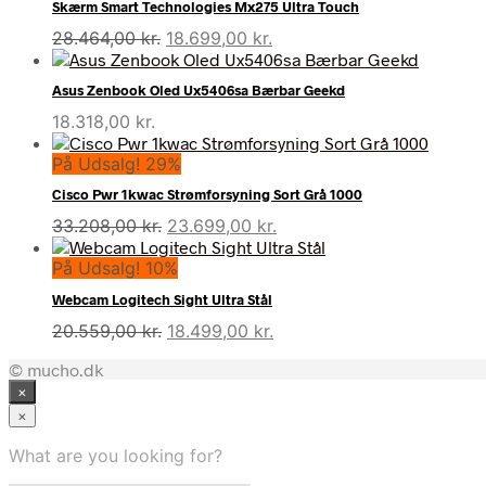
Skærm Smart Technologies Mx275 Ultra Touch
Den
Den
28.464,00
kr.
18.699,00
kr.
oprindelige
aktuelle
pris
pris
Asus Zenbook Oled Ux5406sa Bærbar Geekd
var:
er:
18.318,00
kr.
28.464,00 kr..
18.699,00 kr..
På Udsalg! 29%
Cisco Pwr 1kwac Strømforsyning Sort Grå 1000
Den
Den
33.208,00
kr.
23.699,00
kr.
oprindelige
aktuelle
På Udsalg! 10%
pris
pris
var:
er:
Webcam Logitech Sight Ultra Stål
33.208,00 kr..
23.699,00 kr..
Den
Den
20.559,00
kr.
18.499,00
kr.
oprindelige
aktuelle
© mucho.dk
pris
pris
×
var:
er:
20.559,00 kr..
18.499,00 kr..
×
What are you looking for?