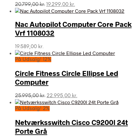
Den
Den
20.799,00
kr.
19.299,00
kr.
oprindelige
aktuelle
pris
pris
var:
er:
Nac Autopilot Computer Core Pack
20.799,00 kr..
19.299,00 kr..
Vrf 1108032
19.589,00
kr.
På Udsalg! 12%
Circle Fitness Circle Ellipse Led
Computer
Den
Den
25.995,00
kr.
22.995,00
kr.
oprindelige
aktuelle
pris
pris
På Udsalg! 2%
var:
er:
25.995,00 kr..
22.995,00 kr..
Netværksswitch Cisco C9200l 24t
Porte Grå