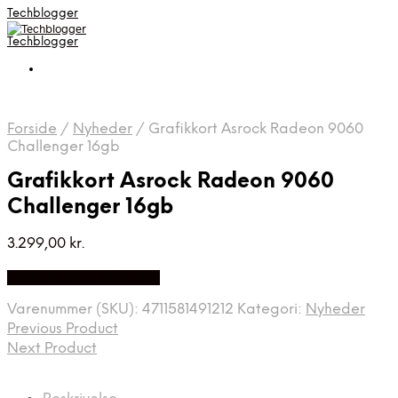
Techblogger
Techblogger
Forside
/
Nyheder
/
Grafikkort Asrock Radeon 9060
Challenger 16gb
Grafikkort Asrock Radeon 9060
Challenger 16gb
3.299,00
kr.
Bedste Pris Fundet Her
Varenummer (SKU):
4711581491212
Kategori:
Nyheder
Previous Product
Next Product