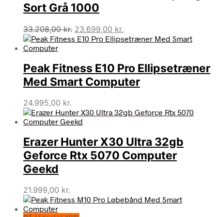
Sort Grå 1000
Den
Den
33.208,00
kr.
23.699,00
kr.
oprindelige
aktuelle
pris
pris
var:
er:
Peak Fitness E10 Pro Ellipsetræner
33.208,00 kr..
23.699,00 kr..
Med Smart Computer
24.995,00
kr.
Erazer Hunter X30 Ultra 32gb
Geforce Rtx 5070 Computer
Geekd
21.999,00
kr.