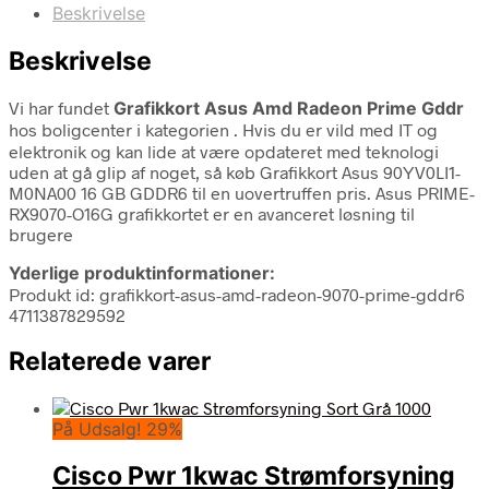
Beskrivelse
Beskrivelse
Vi har fundet
Grafikkort Asus Amd Radeon Prime Gddr
hos boligcenter i kategorien
. Hvis du er vild med IT og
elektronik og kan lide at være opdateret med teknologi
uden at gå glip af noget, så køb Grafikkort Asus 90YV0LI1-
M0NA00 16 GB GDDR6 til en uovertruffen pris. Asus PRIME-
RX9070-O16G grafikkortet er en avanceret løsning til
brugere
Yderlige produktinformationer:
Produkt id: grafikkort-asus-amd-radeon-9070-prime-gddr6
4711387829592
Relaterede varer
På Udsalg! 29%
Cisco Pwr 1kwac Strømforsyning