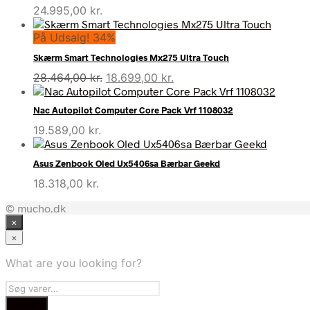
24.995,00
kr.
På Udsalg! 34%
Skærm Smart Technologies Mx275 Ultra Touch
Den
Den
28.464,00
kr.
18.699,00
kr.
oprindelige
aktuelle
pris
pris
Nac Autopilot Computer Core Pack Vrf 1108032
var:
er:
19.589,00
kr.
28.464,00 kr..
18.699,00 kr..
Asus Zenbook Oled Ux5406sa Bærbar Geekd
18.318,00
kr.
© mucho.dk
×
×
What are you looking for?