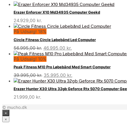
Erazer Enforcer X10 Md34935 Computer Geekd
24.929,00
kr.
På Udsalg! 18%
Circle Fitness Circle Løbebånd Led Computer
Den
Den
56.995,00
kr.
46.995,00
kr.
oprindelige
aktuelle
På Udsalg! 10%
pris
pris
var:
er:
Peak Fitness M10 Pro Løbebånd Med Smart Computer
56.995,00 kr..
46.995,00 kr..
Den
Den
39.995,00
kr.
35.995,00
kr.
oprindelige
aktuelle
pris
pris
Erazer Hunter X30 Ultra 32gb Geforce Rtx 5070 Computer Ge
var:
er:
21.999,00
kr.
39.995,00 kr..
35.995,00 kr..
© mucho.dk
×
×