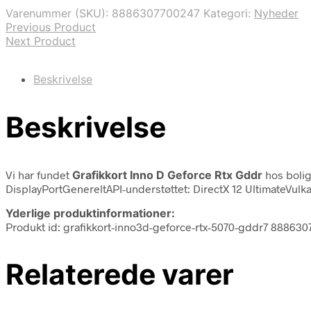
Varenummer (SKU):
8886307700247
Kategori:
Nyheder
Previous Product
Next Product
Beskrivelse
Beskrivelse
Vi har fundet
Grafikkort Inno D Geforce Rtx Gddr
hos boli
DisplayPortGenereltAPI-understøttet: DirectX 12 UltimateVu
Yderlige produktinformationer:
Produkt id: grafikkort-inno3d-geforce-rtx-5070-gddr7 88863
Relaterede varer