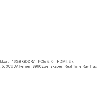
kkort – 16GB GDDR7 – PCIe 5. 0 – HDMI, 3 x
ss 5. 0CUDA kerner: 8960Egenskaber: Real-Time Ray Trac