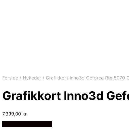
Forside
/
Nyheder
/
Grafikkort Inno3d Geforce Rtx 5070 
Grafikkort Inno3d Ge
7.399,00
kr.
Bedste Pris Fundet Her