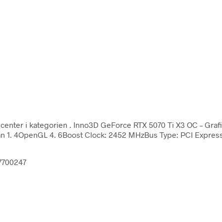
gcenter i kategorien
. Inno3D GeForce RTX 5070 Ti X3 OC – Grafi
lkan 1. 4OpenGL 4. 6Boost Clock: 2452 MHzBus Type: PCI Expre
07700247