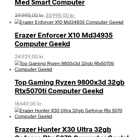
Med Smart Computer
Den
Den
39.995,00
kr.
35.995,00
kr.
oprindelige
aktuelle
pris
pris
var:
er:
Erazer Enforcer X10 Md34935
39.995,00 kr..
35.995,00 kr..
Computer Geekd
24.929,00
kr.
Top Gaming Ryzen 9800x3d 32gb
Rtx5070ti Computer Geekd
18.649,00
kr.
Erazer Hunter X30 Ultra 32gb