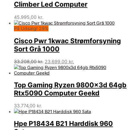
Climber Led Computer
45.995,00
kr.
På Udsalg! 29%
Cisco Pwr 1kwac Strømforsyning
Sort Grå 1000
Den
Den
33.208,00
kr.
23.699,00
kr.
oprindelige
aktuelle
pris
pris
var:
er:
Top Gaming Ryzen 9800x3d 64gb
33.208,00 kr..
23.699,00 kr..
Rtx5090 Computer Geekd
33.774,00
kr.
Hpe P18434 B21 Harddisk 960