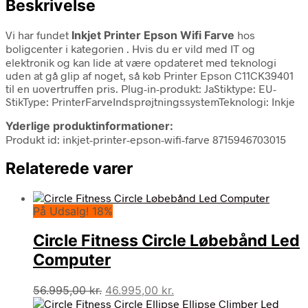
Beskrivelse
Vi har fundet
Inkjet Printer Epson Wifi Farve
hos
boligcenter i kategorien
. Hvis du er vild med IT og
elektronik og kan lide at være opdateret med teknologi
uden at gå glip af noget, så køb Printer Epson C11CK39401
til en uovertruffen pris. Plug-in-produkt: JaStiktype: EU-
StikType: PrinterFarveIndsprøjtningssystemTeknologi: Inkje
Yderlige produktinformationer:
Produkt id: inkjet-printer-epson-wifi-farve 8715946703015
Relaterede varer
På Udsalg! 18%
Circle Fitness Circle Løbebånd Led
Computer
Den
Den
56.995,00
kr.
46.995,00
kr.
oprindelige
aktuelle