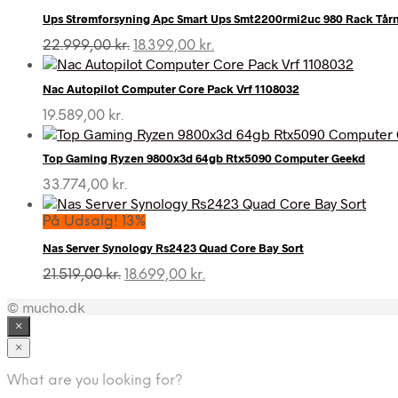
Ups Strømforsyning Apc Smart Ups Smt2200rmi2uc 980 Rack Tår
Den
Den
22.999,00
kr.
18.399,00
kr.
oprindelige
aktuelle
pris
pris
Nac Autopilot Computer Core Pack Vrf 1108032
var:
er:
22.999,00 kr..
18.399,00 kr..
19.589,00
kr.
Top Gaming Ryzen 9800x3d 64gb Rtx5090 Computer Geekd
33.774,00
kr.
På Udsalg! 13%
Nas Server Synology Rs2423 Quad Core Bay Sort
Den
Den
21.519,00
kr.
18.699,00
kr.
oprindelige
aktuelle
© mucho.dk
pris
pris
var:
er:
×
21.519,00 kr..
18.699,00 kr..
×
What are you looking for?