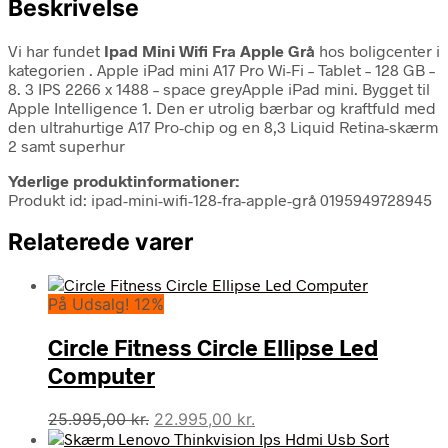
Beskrivelse
Vi har fundet
Ipad Mini Wifi Fra Apple Grå
hos boligcenter i
kategorien
. Apple iPad mini A17 Pro Wi-Fi – Tablet – 128 GB –
8. 3 IPS 2266 x 1488 – space greyApple iPad mini. Bygget til
Apple Intelligence 1. Den er utrolig bærbar og kraftfuld med
den ultrahurtige A17 Pro-chip og en 8,3 Liquid Retina-skærm
2 samt superhur
Yderlige produktinformationer:
Produkt id: ipad-mini-wifi-128-fra-apple-grå 0195949728945
Relaterede varer
På Udsalg! 12%
Circle Fitness Circle Ellipse Led
Computer
Den
Den
25.995,00
kr.
22.995,00
kr.
oprindelige
aktuelle