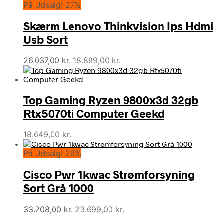
På Udsalg! 27%
pris
pris
var:
er:
Skærm Lenovo Thinkvision Ips Hdmi
25.995,00 kr..
22.995,00 kr..
Usb Sort
Den
Den
26.037,00
kr.
18.899,00
kr.
oprindelige
aktuelle
pris
pris
var:
er:
Top Gaming Ryzen 9800x3d 32gb
26.037,00 kr..
18.899,00 kr..
Rtx5070ti Computer Geekd
18.649,00
kr.
På Udsalg! 29%
Cisco Pwr 1kwac Strømforsyning
Sort Grå 1000
Den
Den
33.208,00
kr.
23.699,00
kr.