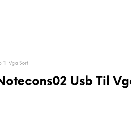
Til Vga Sort
Notecons02 Usb Til Vg