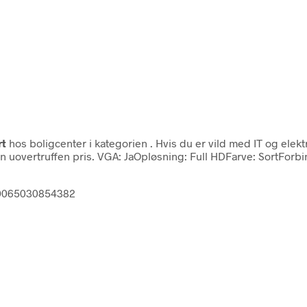
rt
hos boligcenter i kategorien
. Hvis du er vild med IT og elek
en uovertruffen pris. VGA: JaOpløsning: Full HDFarve: SortFo
t 0065030854382