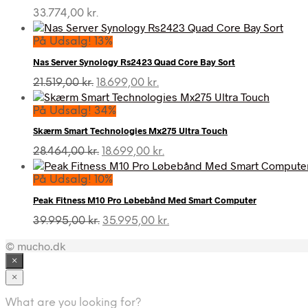
33.774,00
kr.
På Udsalg! 13%
Nas Server Synology Rs2423 Quad Core Bay Sort
Den
Den
21.519,00
kr.
18.699,00
kr.
oprindelige
aktuelle
pris
pris
På Udsalg! 34%
var:
er:
Skærm Smart Technologies Mx275 Ultra Touch
21.519,00 kr..
18.699,00 kr..
Den
Den
28.464,00
kr.
18.699,00
kr.
oprindelige
aktuelle
pris
pris
På Udsalg! 10%
var:
er:
Peak Fitness M10 Pro Løbebånd Med Smart Computer
28.464,00 kr..
18.699,00 kr..
Den
Den
39.995,00
kr.
35.995,00
kr.
oprindelige
aktuelle
© mucho.dk
pris
pris
var:
er:
×
39.995,00 kr..
35.995,00 kr..
×
What are you looking for?