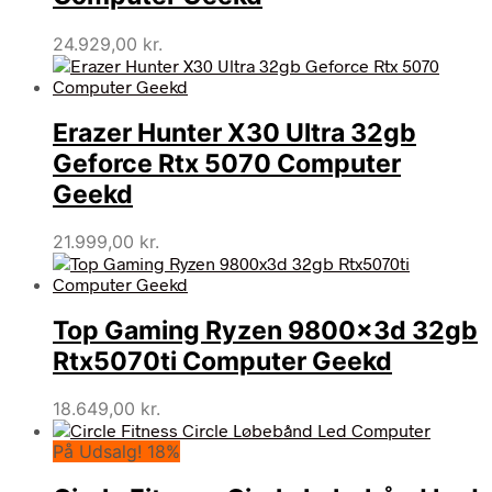
24.929,00
kr.
Erazer Hunter X30 Ultra 32gb
Geforce Rtx 5070 Computer
Geekd
21.999,00
kr.
Top Gaming Ryzen 9800x3d 32gb
Rtx5070ti Computer Geekd
18.649,00
kr.
På Udsalg! 18%