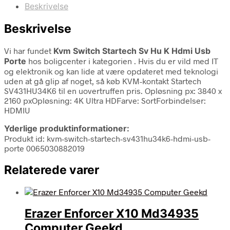
Beskrivelse
Beskrivelse
Vi har fundet
Kvm Switch Startech Sv Hu K Hdmi Usb
Porte
hos boligcenter i kategorien
. Hvis du er vild med IT
og elektronik og kan lide at være opdateret med teknologi
uden at gå glip af noget, så køb KVM-kontakt Startech
SV431HU34K6 til en uovertruffen pris. Opløsning px: 3840 x
2160 pxOpløsning: 4K Ultra HDFarve: SortForbindelser:
HDMIU
Yderlige produktinformationer:
Produkt id: kvm-switch-startech-sv431hu34k6-hdmi-usb-
porte 0065030882019
Relaterede varer
Erazer Enforcer X10 Md34935
Computer Geekd