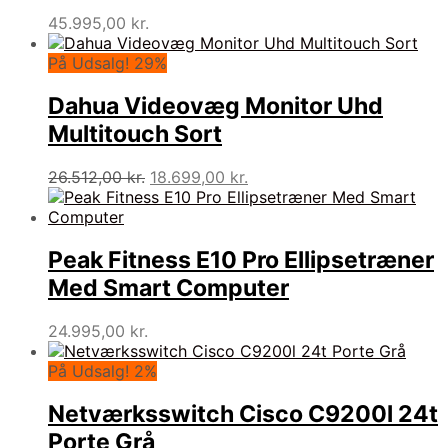
45.995,00
kr.
På Udsalg! 29%
Dahua Videovæg Monitor Uhd
Multitouch Sort
Den
Den
26.512,00
kr.
18.699,00
kr.
oprindelige
aktuelle
pris
pris
var:
er:
26.512,00 kr..
18.699,00 kr..
Peak Fitness E10 Pro Ellipsetræner
Med Smart Computer
24.995,00
kr.
På Udsalg! 2%
Netværksswitch Cisco C9200l 24t
Porte Grå