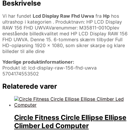
Beskrivelse
Vi har fundet
Lcd Display Raw Fhd Uwva
fra
Hp
hos
ultrashop i kategorien
. Produktnavn: HP LCD Display
RAW 156 FHD UWVAVarenummer: M35811-001Oplev
enestående billedkvalitet med HP LCD Display RAW 156
FHD UWVA. Denne 15. 6-tommers skærm tilbyder Full
HD-opløsning 1920 x 1080, som sikrer skarpe og klare
billeder til alle dine
Yderlige produktinformationer:
Produkt id: lcd-display-raw-156-fhd-uwva
5704174553502
Relaterede varer
Circle Fitness Circle Ellipse Ellipse
Climber Led Computer