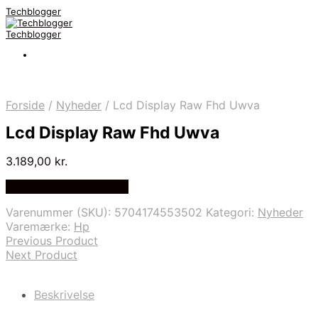
Techblogger
Techblogger
Forside
/
Nyheder
/
Lcd Display Raw Fhd Uwva
Lcd Display Raw Fhd Uwva
3.189,00
kr.
Bedste Pris Fundet Her
Varenummer (SKU):
5704174553502
Kategori:
Nyheder
Varemærke:
Hp
Previous Product
Next Product
Beskrivelse