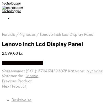
Techblogger
Techblogger
Forside
/
Nyheder
/
Lenovo Inch Lcd Display Panel
Lenovo Inch Lcd Display Panel
2.599,00
kr.
Bedste Pris Fundet Her
Varenummer (SKU):
5704174393078
Kategori:
Nyheder
Varemærke:
Lenovo
Previous Product
Next Product
Beskrivelse