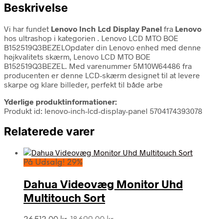
Beskrivelse
Vi har fundet
Lenovo Inch Lcd Display Panel
fra
Lenovo
hos ultrashop i kategorien
. Lenovo LCD MTO BOE
B152519Q3BEZELOpdater din Lenovo enhed med denne
højkvalitets skærm, Lenovo LCD MTO BOE
B152519Q3BEZEL. Med varenummer 5M10W64486 fra
producenten er denne LCD-skærm designet til at levere
skarpe og klare billeder, perfekt til både arbe
Yderlige produktinformationer:
Produkt id: lenovo-inch-lcd-display-panel 5704174393078
Relaterede varer
På Udsalg! 29%
Dahua Videovæg Monitor Uhd
Multitouch Sort
Den
Den