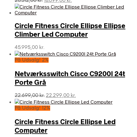
26.512,00
kr.
18.699,00
kr.
oprindelige
aktuelle
pris
pris
var:
er:
Circle Fitness Circle Ellipse Ellipse
26.512,00 kr..
18.699,00 kr..
Climber Led Computer
45.995,00
kr.
På Udsalg! 2%
Netværksswitch Cisco C9200l 24t
Porte Grå
Den
Den
22.699,00
kr.
22.299,00
kr.
oprindelige
aktuelle
pris
pris
På Udsalg! 12%
var:
er:
22.699,00 kr..
22.299,00 kr..
Circle Fitness Circle Ellipse Led
Computer