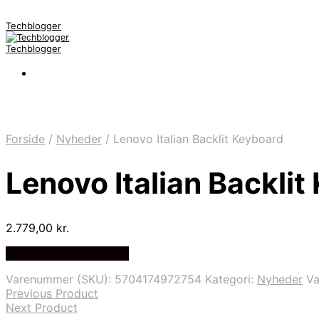
Techblogger
Techblogger
Forside
/
Nyheder
/
Lenovo Italian Backlit Keyboard
Lenovo Italian Backlit
2.779,00
kr.
Bedste Pris Fundet Her
Varenummer (SKU):
5704174972754
Kategori:
Nyheder
V
Previous Product
Next Product