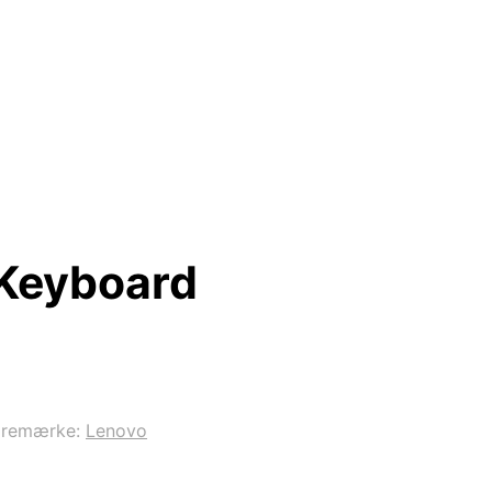
 Keyboard
aremærke:
Lenovo