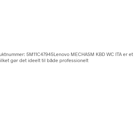
uktnummer: 5M11C47945Lenovo MECHASM KBD WC ITA er et
lket gør det ideelt til både professionelt