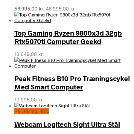
Den
Den
56.995,00
kr.
46.995,00
kr.
oprindelige
aktuelle
pris
pris
var:
er:
Top Gaming Ryzen 9800x3d 32gb
56.995,00 kr..
46.995,00 kr..
Rtx5070ti Computer Geekd
18.649,00
kr.
Peak Fitness B10 Pro Træningscykel
Med Smart Computer
19.995,00
kr.
På Udsalg! 10%
Webcam Logitech Sight Ultra Stål