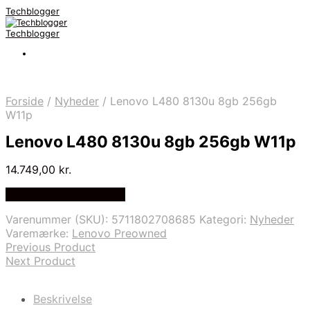
Techblogger
Techblogger
Forside
/
Nyheder
/
Lenovo L480 8130u 8gb 256gb
W11p
Lenovo L480 8130u 8gb 256gb W11p
14.749,00
kr.
Bedste Pris Fundet Her
Varenummer (SKU):
5711802708685
Kategori:
Nyheder
Varemærke:
Lenovo Preowned
Previous Product
Next Product
Beskrivelse