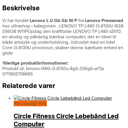
Beskrivelse
Vi har fundet
Lenovo L U Gb Gb W P
fra
Lenovo Preowned
hos ultrashop i kategorien
. LENOVO TP L480 I3-8130U 8GB
256GB W11POpdag den kraftfulde LENOVO TP L480 x2013
en alsidig og pålidelig bærbar computer, der er ideel til
både arbejde og underholdning. Udrustet med en Intel
Core i3-8130U processor, skaber denne bærbare enhed en
glide
Yderlige produktinformationer:
Produkt id: lenovo-l480-i3-8130u-8gb-256gb-w11p
5711802708685
Relaterede varer
På Udsalg! 18%
Circle Fitness Circle Løbebånd Led
Computer