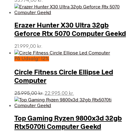
33.774,00
kr.
Erazer Hunter X30 Ultra 32gb
Geforce Rtx 5070 Computer Geekd
21.999,00
kr.
På Udsalg! 12%
Circle Fitness Circle Ellipse Led
Computer
Den
Den
25.995,00
kr.
22.995,00
kr.
oprindelige
aktuelle
pris
pris
var:
er:
Top Gaming Ryzen 9800x3d 32gb
25.995,00 kr..
22.995,00 kr..
Rtx5070ti Computer Geekd