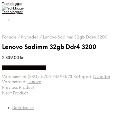
Techblogger
Techblogger
Forside
/
Nyheder
/
Lenovo Sodimm 32gb Ddr4 3200
Lenovo Sodimm 32gb Ddr4 3200
2.839,00
kr.
Bedste Pris Fundet Her
Varenummer (SKU):
5704174393573
Kategori:
Nyheder
Varemærke:
Lenovo
Previous Product
Next Product
Beskrivelse