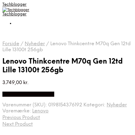
Techblogger
Techblogger
Forside
/
Nyheder
/
Lenovo Thinkcentre M70q Gen 12td
Lille 13100t 256gb
Lenovo Thinkcentre M70q Gen 12td
Lille 13100t 256gb
3.749,00
kr.
Bedste Pris Fundet Her
Varenummer (SKU):
0198154376192
Kategori:
Nyheder
Varemærke:
Lenovo
Previous Product
Next Product