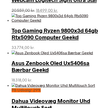
Den
Den
20.559,00
kr.
18.499,00
kr.
oprindelige
aktuelle
pris
pris
var:
er:
Top Gaming Ryzen 9800x3d 64gb
20.559,00 kr..
18.499,00 kr..
Rtx5090 Computer Geekd
33.774,00
kr.
Asus Zenbook Oled Ux5406sa
Bærbar Geekd
18.318,00
kr.
På Udsalg! 29%
Dahua Videovæg Monitor Uhd
Multitouch Sort