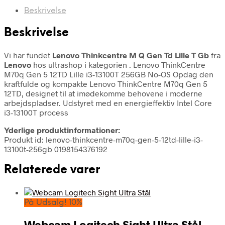
Beskrivelse
Beskrivelse
Vi har fundet
Lenovo Thinkcentre M Q Gen Td Lille T Gb
fra
Lenovo
hos ultrashop i kategorien
. Lenovo ThinkCentre
M70q Gen 5 12TD Lille i3-13100T 256GB No-OS Opdag den
kraftfulde og kompakte Lenovo ThinkCentre M70q Gen 5
12TD, designet til at imødekomme behovene i moderne
arbejdspladser. Udstyret med en energieffektiv Intel Core
i3-13100T process
Yderlige produktinformationer:
Produkt id: lenovo-thinkcentre-m70q-gen-5-12td-lille-i3-
13100t-256gb 0198154376192
Relaterede varer
På Udsalg! 10%
Webcam Logitech Sight Ultra Stål